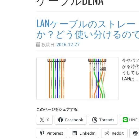
LANケーブルのストレ
か？どう使い分けるの
投稿日:
2016-12-27
今やパソ
がる時代
うしても
LANは…
このページをシェアする:
X
Facebook
Threads
LINE
Pinterest
LinkedIn
Reddit