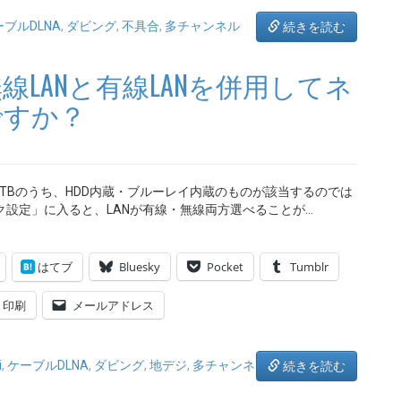
ブルDLNA
,
ダビング
,
不具合
,
多チャンネル
続きを読む
で、無線LANと有線LANを併用してネ
ですか？
社のSTBのうち、HDD内蔵・ブルーレイ内蔵のものが該当するのでは
ク設定」に入ると、LANが有線・無線両方選べることが…
はてブ
Bluesky
Pocket
Tumblr
印刷
メールアドレス
i
,
ケーブルDLNA
,
ダビング
,
地デジ
,
多チャンネ
続きを読む