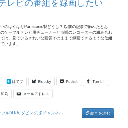
でケーブルテレビの番組を録画したい
いのはやはりPanasonic製どうし？ 以前の記事で触れたとお
近のケーブルテレビ用チューナーと市販のレコーダーの組み合わ
っては、見ているきれいな画質そのままで録画できるような仕組
ています。 …
はてブ
Bluesky
Pocket
Tumblr
印刷
メールアドレス
ブルDLNA
,
ダビング
,
多チャンネル
続きを読む