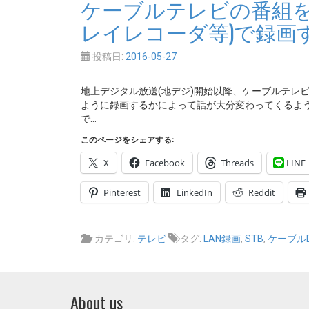
ケーブルテレビの番組を
レイレコーダ等)で録画
投稿日:
2016-05-27
地上デジタル放送(地デジ)開始以降、ケーブルテレ
ように録画するかによって話が大分変わってくるようで
で…
このページをシェアする:
X
Facebook
Threads
LINE
Pinterest
LinkedIn
Reddit
カテゴリ:
テレビ
タグ:
LAN録画
,
STB
,
ケーブルD
About us