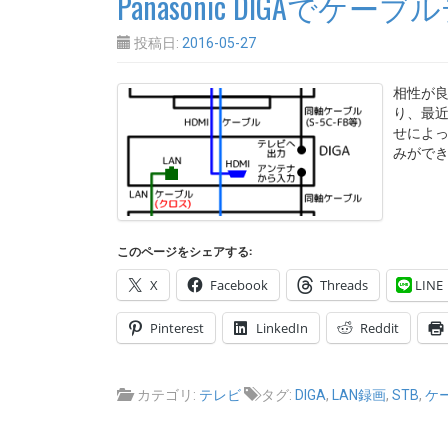
Panasonic DIGA
投稿日:
2016-05-27
相性が良
り、最
せによ
みができ
このページをシェアする:
X
Facebook
Threads
LINE
Pinterest
LinkedIn
Reddit
カテゴリ:
テレビ
タグ:
DIGA
,
LAN録画
,
STB
,
ケー