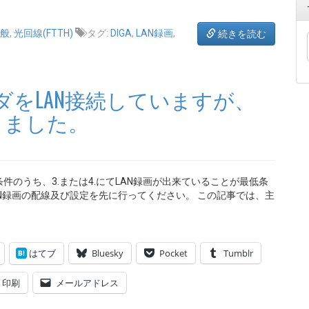
般
,
光回線(FTTH)
タグ:
DIGA
,
LAN録画
,
続きを読む
ダをLAN接続していますが、
りました。
のうち、3.または4.にてLAN録画が出来ていることが最低条
N録画の配線及び設定を先に行ってください。 この記事では、主
はてブ
Bluesky
Pocket
Tumblr
印刷
メールアドレス