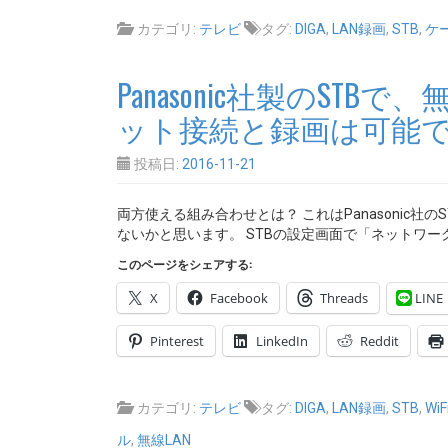
カテゴリ:
テレビ
タグ:
DIGA
,
LAN録画
,
STB
,
ケー
Panasonic社製のSTB
ット接続と録画は可能
投稿日:
2016-11-21
両方使える組み合わせとは？ これはPanasonic
ないかと思います。 STBの設定画面で「ネットワー
このページをシェアする:
X
Facebook
Threads
LINE
Pinterest
LinkedIn
Reddit
カテゴリ:
テレビ
タグ:
DIGA
,
LAN録画
,
STB
,
WiF
ル
,
無線LAN