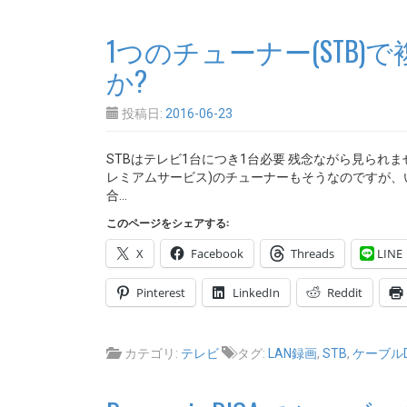
1つのチューナー(STB
か?
投稿日:
2016-06-23
STBはテレビ1台につき1台必要 残念ながら見られ
レミアムサービス)のチューナーもそうなのですが
合…
このページをシェアする:
X
Facebook
Threads
LINE
Pinterest
LinkedIn
Reddit
カテゴリ:
テレビ
タグ:
LAN録画
,
STB
,
ケーブルD