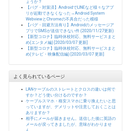
ょうか？
【バグ・対策済】AndroidでLINEなど様々なアプ
リが起動できなくなった→Android System
WebviewとChromeの不具合だった模様
【バグ・回避方法有り】Androidのメッセージア
プリでSMSが送信できない件 (2020/11/27更新)
【新型コロナ】臨時休校対応、無料サービスまと
め(エンタメ編) [2020/03/07 更新]
【新型コロナ】臨時休校対応、無料サービスまと
め(テレビ・映像配信編) [2020/03/07 更新]
よく見られているページ
LANケーブルのストレートとクロスの違いは何で
すか？どう使い分けるのですか？
ケーブルスマホ・格安スマホに乗り換えたいと思
っていますが、デメリットや注意しておくことは
ありますか？
相手にメールが届きません。送信した後に英語の
メールが戻ってきましたが、意味がわかりませ
ん。