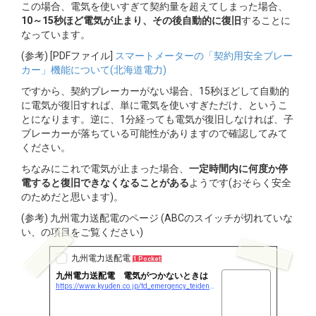
この場合、電気を使いすぎて契約量を超えてしまった場合、
10～1
5秒ほど電気が止まり、その後自動的に復旧
することに
なっています。
(参考) [PDFファイル]
スマートメーターの「契約用安全ブレー
カー」機能について(北海道電力)
ですから、契約ブレーカーがない場合、15秒ほどして自動的
に電気が復旧すれば、単に電気を使いすぎただけ、というこ
とになります。逆に、1分経っても電気が復旧しなければ、子
ブレーカーが落ちている可能性がありますので確認してみて
ください。
ちなみにこれで電気が止まった場合、
一定時間内に何度か停
電すると復旧できなくなることがある
ようです(おそらく安全
のためだと思います)。
(参考) 九州電力送配電のページ (ABCのスイッチが切れていな
い、の項目をご覧ください)
九州電力送配電
1 Pocket
九州電力送配電 電気がつかないときは
https://www.kyuden.co.jp/td_emergency_teiden_guide.html