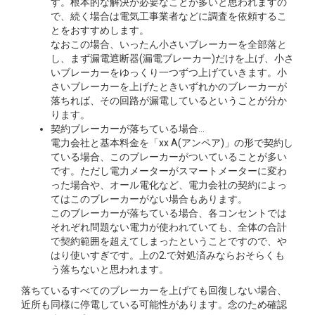
す。根本的な解決が必要なことが多いと思われますの
で、続く場合は電気工事業者などに調査を依頼するこ
とをおすすめします。
なおこの場合、いったん小さいブレーカーを全部落と
し、まず漏電遮断器(漏電ブレーカー)だけを上げ、小さ
いブレーカーをゆっくり一つずつ上げていきます。小
さいブレーカーを上げたときいずれかのブレーカーが
落ちれば、その回路が漏電しているということが分か
ります。
契約ブレーカーが落ちている場合…
電力会社と基本料金を「xx A(アンペア)」の形で契約し
ている場合、このブレーカーがついていることが多い
です。ただし電力メーターがスマートメーターに変わ
った場合や、オール電化など、電力会社の契約によっ
てはこのブレーカーがない場合もあります。
このブレーカーが落ちている場合、各コンセントでは
それぞれ問題ない電力が使われていても、全体の合計
で契約範囲を超えてしまったということですので、や
はり使いすぎです。上の2.で対処済みならおそらくも
う落ちないと思われます。
落ちているすべてのブレーカーを上げても回復しない場合、
近所も同様に停電している可能性があります。念のため確認