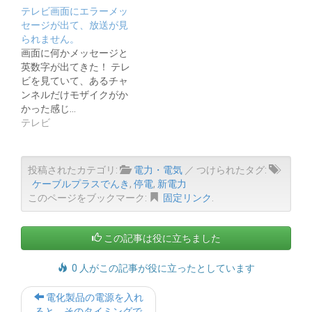
テレビ画面にエラーメッ
セージが出て、放送が見
られません。
画面に何かメッセージと
英数字が出てきた！ テレ
ビを見ていて、あるチャ
ンネルだけモザイクがか
かった感じ…
テレビ
投稿されたカテゴリ:
電力・電気
／ つけられたタグ:
ケーブルプラスでんき
,
停電
,
新電力
このページをブックマーク:
固定リンク
.
この記事は役に立ちました
0 人がこの記事が役に立ったとしています
Post
電化製品の電源を入れ
navigation
ると、そのタイミングで