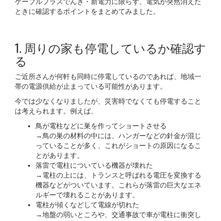
ケーブルプラスでんき・新電力に限らず、電気が突然消えた
ときに確認するポイントをまとめてみました。
1. 周りの家も停電しているか確認す
る
ご近所さんが何軒も同時に停電しているのであれば、地域一
帯の電源供給が止まっている可能性があります。
今では少なくなりましたが、災害時でなくても停電すること
は考えられます。例えば、
鳥が電柱などに巣を作ってショートさせる
→鳥の巣の材料の中には、ハンガーなどの針金が混じ
っていることが多く、これがショートの原因になるこ
とがあります。
落雷で電柱についている機器が壊れた
→電柱の上には、トランスと呼ばれる電圧を変換する
機器などがついています。これらが落雷の巨大なエネ
ルギーで壊れることがあります。
電柱が傾くなどして電線が切れた
→地盤の弱いところや、交通事故で車が電柱に衝突し