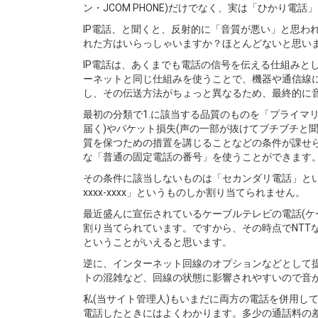
ン・JCOM PHONE)だけでなく、実は「ひかり電話
IP電話、と聞くと、反射的に「音質が悪い」と思わ
れた方はいらっしゃいますか？ほとんどないと思い
IP電話は、あくまでも電話の信号を伝える仕組みと
ーネットと同じ仕組みを使うことで、機器や通信線
し、その伝送方法がちょっと異なるため、最終的に
最初の分類で1.に該当する品質のものを「プライマ
届く)やパケット損失(声の一部が抜けてブチブチと聞
質を保つための措置を講じることなどの条件が課せられて
な「普通の固定電話の番号」を使うことができます
その条件に該当しないものは「セカンダリ電話」とい
xxxx-xxxx」というものしか割り当てられません。
最近盛んに宣伝されているケーブルテレビの電話(ケ
割り当てられています。ですから、その時点でNTT
ということがいえると思います。
逆に、インターネット回線のオプションなどとして提
トの混雑など、回線の状態に影響されやすいので音
私(当サイト管理人)もいまだに両方の電話を併用し
電話したときにはよくわかります。多少の通話料の