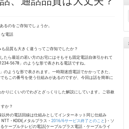
類あるのをご存知でしょうか。
うな電話
話
みも品質も大きく違うってご存知でしたか？
かしたら最近の若い方のお宅にはそもそも固定電話自体引かれて
234-5678」のような形で表される電話ですね。
1234」のような形で表されます。一時期迷惑電話でかかってきた、
帯でもこの番号を使う仕組みがあるのですが、今回は話を簡単に
わかりにくいのでわざとざっくりした解説にしています。ご容赦
ますか？
回線以外の電話回線は仕組みとしてインターネット同じ仕組み
。NTT・KDDI(メタルプラス・
2016/6サービス終了とのこと
)・ソ
いるケーブルテレビの電話(ケーブルプラス電話・ケーブルライ