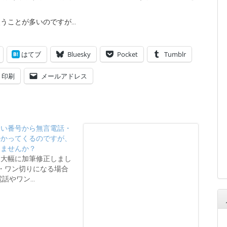
か使うことが多いのですが…
はてブ
Bluesky
Pocket
Tumblr
印刷
メールアドレス
ない番号から無言電話・
かかってくるのですが、
りませんか？
/28 大幅に加筆修正しまし
話・ワン切りになる場合
電話やワン…