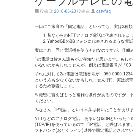
投稿日:
2016-06-23
投稿者:
catvfaq
一口にご家庭の「固定電話」といっても、実は2種
昔ながらのNTTアナログ電話に代表されるよ
Yahoo!BBのBBフォンに代表されるような電
実はこれ、同じ電話機を使うものなのですが、仕組
1の電話は皆さん誰もがご存知だと思います。もし
いないのかもしれませんが。例えば電話番号が「03-1
それに対して2の電話は電話番号が「050-0000-
という方も少なくないかもしれません(汗)。実は携
するため割愛します。
※厳密に言えばもっと複雑な条件があるのですが、
ください。
みなさん「IP電話」という言葉は聴いたことがあり
NTTなどのアナログ電話、あるいはISDNといった
(TCP/IP)を使っているので 「IP電話」と呼ばれます
フトバンク(おとくライン)以外で固定電話とされて