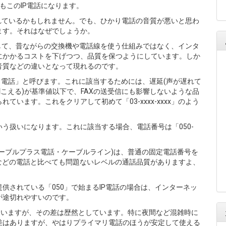
」もこのIP電話になります。
れているかもしれません。でも、ひかり電話の音質が悪いと思わ
ます。それはなぜでしょうか。
して、昔ながらの交換機や電話線を使う仕組みではなく、インタ
にかかるコストを下げつつ、品質を保つようにしています。しか
音質などの違いとなって現れるのです。
リ電話」と呼びます。これに該当するためには、遅延(声が遅れて
こえる)が基準値以下で、FAXの送受信にも影響しないような品
います。これをクリアして初めて「03-xxxx-xxxx」のよう
。
う扱いになります。これに該当する場合、電話番号は「050-
ーブルプラス電話・ケーブルライン)は、普通の固定電話番号を
などの電話と比べても問題ないレベルの通話品質がありますよ、
供されている「050」で始まるIP電話の場合は、インターネッ
が途切れやすいのです。
ていますが、その差は歴然としています。特に夜間など混雑時に
差はありますが、やはりプライマリ電話のほうが安定して使える