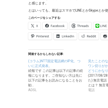
と感じます。
とはいっても、最近はスマホでLINEとかSkypeと
このページをシェアする:
X
Facebook
Threads
LINE
Pinterest
LinkedIn
Reddit
関連するかもしれない記事:
(コラム)NTT固定電話網のIP化、つ
見たことの
いに正式発表。
ワン切りが
続報です この記事は以下の記事の続
どうにかな
報になります。ご存知ない方は先に
(2017/08
以下の記事をお読みになることをお
た) 無言電
勧…
とは？ 無言
ADSL
電話