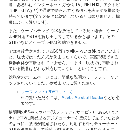
送、あるいはインターネット(ひかりTV、NETFLIX、アクトビ
ラ4K、dTVなど)の通信で送られてくる信号を表示する機能を
持っています(全ての信号に対応しているとは限りません。機
種によって違います)。
また、ケーブルテレビで4Kを放送している局の場合、ケーブ
ル4K対応のSTBを貸し出し等しているかと思います。その
STBがないとケーブル4Kは視聴できません。
では今後予定されているBS等での4Kあるいは8Kはといいます
と、現状ではまだ方式が決まったくらいで、実際視聴できる
機器自体が市販されていません。つまり、現状では市販され
ている機器はどれも対応していない、ということです。
総務省のホームページには、簡単な説明のリーフレットがア
ップされていました。参考までにご覧ください。
リーフレット (PDFファイル)
※ご覧いただくには、
Adobe Acrobat Reader
などが必
要です。
黎明期のBSやスカパー(現プレミアムサービス)、あるいはア
ナログTVに簡易型地デジチューナーを接続して見ていたとき
のように、放送が開始されたら、対応する外付チューナー・
STBを別途用意して接続・視聴する、という形になります。