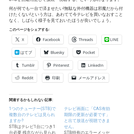
何が何でも一台で済ませたい!無駄な外付機器は邪魔だから付
けたくない!という方は、あわてて今テレビを買いなおすこと
なく、しばらく様子を見ておいたほうが良いでしょう。
このページをシェアする:
X
Facebook
Threads
LINE
はてブ
Bluesky
Pocket
Tumblr
Pinterest
LinkedIn
Reddit
印刷
メールアドレス
関連するかもしれない記事:
1つのチューナー(STB)で
テレビ画面に「CAS有効
複数台のテレビは見られ
期限の更新が必要です」
ますか?
と出て放送が視聴できま
STBはテレビ1台につき1
せん。
台必要 残念ながら見られ
STB特有のエラーメッセ