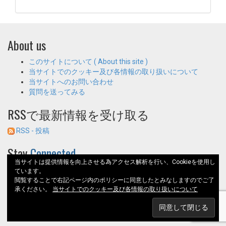
About us
このサイトについて ( About this site )
当サイトでのクッキー及び各情報の取り扱いについて
当サイトへのお問い合わせ
質問を送ってみる
RSSで最新情報を受け取る
RSS - 投稿
Stay
Connected
当サイトは提供情報を向上させる為アクセス解析を行い、Cookieを使用し
ています。
閲覧することで右記ページ内のポリシーに同意したとみなしますのでご了
承ください。
当サイトでのクッキー及び各情報の取り扱いについて
Proudly powered by WordPress
|
テーマ: WP Knowledge Base ／ 作成者:
iPanelThemes.com
.