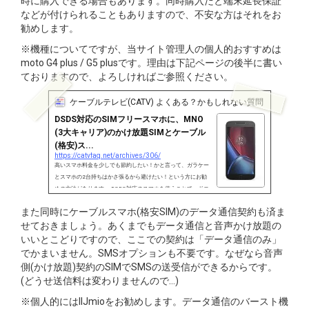
時に購入できる場合もあります。同時購入だと端末延長保証
などが付けられることもありますので、不安な方はそれをお
勧めします。
※機種についてですが、当サイト管理人の個人的おすすめは
moto G4 plus / G5 plusです。理由は下記ページの後半に書い
ておりますので、よろしければご参照ください。
ケーブルテレビ(CATV) よくある？かもしれない質問・FAQ
DSDS対応のSIMフリースマホに、MNO
(3大キャリア)のかけ放題SIMとケーブル
(格安)ス...
https://catvfaq.net/archives/306/
高いスマホ料金を少しでも節約したい！かと言って、ガラケー
とスマホの2台持ちはかさ張るから避けたい！という方にお勧
めの方法があります。 DSDS対応のスマホを使うことで、ドコ
モの通話かけ放題のみ契約と、ケーブルスマホなどMVNOの格
また同時にケーブルスマホ(格安SIM)のデータ通信契約も済ま
安データ通信のいいとこどりが可能になります。
せておきましょう。あくまでもデータ通信と音声かけ放題の
いいとこどりですので、ここでの契約は「データ通信のみ」
でかまいません。SMSオプションも不要です。なぜなら音声
側(かけ放題)契約のSIMでSMSの送受信ができるからです。
(どうせ送信料は変わりませんので…)
※個人的にはIIJmioをお勧めします。データ通信のバースト機