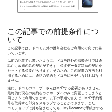
高いスマホ料金を少しでも節約したい！かと言って、ガラケー
とスマホの2台持ちはかさ張るから避けたい！という方にお勧
めの方法があります。 DSDS対応のスマホを使うことで、ドコ
モの通話かけ放題のみ契約と、ケーブルスマホなどMVNOの格
安データ通信のいいとこどりが可能になります。
この記事での前提条件につ
いて
この記事では、ドコモ以外の携帯会社をご利用の方向けに書
いています。
以前の記事でも書いたように、ドコモ以外の携帯会社では通
話かけ放題のみの契約ができず、必ずデータ定額系の契約を
セットする必要があります。そのため、この記事の方法を利
用するためには、通話の契約をドコモにMNPしなければなり
ません。
逆に、ドコモのユーザーさんはMNPする必要がありません。
最終的に現在の契約をカケホーダイのみに変更してしまうと
同じように利用できます。以下の手順で言えば、MNP予約番
号を取得する部分をスキップすることができます。また、ド
コモショップに持ち込まなくても、My Docomoで手続きする