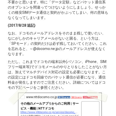
不要かと思います。特に「データ定額」などパケット通信系
のオプションを間違ってつけないようにしましょう。せっか
くの格安SIMデータ通信と契約がかぶってしまい、何の意味も
なくなってしまいます。
(2017/8/28 追記)
なお、ドコモのメールアドレスをそのまま残して使いたい、
なにがしかのキャリアメールがないと困る、という方は、
「SPモード」の契約だけは必ず残しておいてください。これ
を忘れると、～@docomo.ne.jpのメールアドレスが使えなく
なります。
ただし、これまでドコモの端末以外(パソコン、iPhone、SIM
フリー端末等)でドコモメールのやりとりをしたことがない方
は、加えてマルチデバイス対応の設定も必要になります。こ
の設定にはドコモ回線でのパケット通信が必要になり、通信
料金が発生しますのでご注意ください。詳細についてはドコ
モの下記ページをご参照ください。
www.nttdocomo.co.jp
34 Shares
38 Users
396 Pockets
その他のメールアプリからのご利用 | サー
ビス・機能 | NTTドコモ
https://www.nttdocomo.co.jp/service/docomo_mail/other/
クラウド利用で便利な「ドコモメール」を「ドコモメールアプ