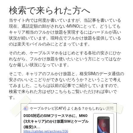
検索で来られた方へ
当サイト内では何度か書いていますが、当記事を書いている
現在、通話定額の卸がされないMVNOにとって、どうしても
キャリア相当のフルかけ放題を実現するにはハードルが高い
状況が続いています。現時点でフルかけ放題を提供している
のは楽天モバイルのみにとどまっています。
そのため、ケーブルスマホをはじめとする各社の安さにひか
れながら、フルかけ放題を使いたいという方にとってはなか
なか厳しい状況になっています。
そこで、キャリアのフルかけ放題と、格安SIMのデータ通信の
安さのいいとこどりができないだろうか？ということで考え
てみました。こちらは以前の記事でご紹介していますので、
検索で来られた方はぜひこちらもご覧いただければ幸いで
す。
ケーブルテレビ(CATV) よくある？かもしれない質問・FAQ
1 Pos
DSDS対応のSIMフリースマホに、MNO
(3大キャリア)のかけ放題SIMとケーブル
(格安)ス...
https://catvfaq.net/archives/306