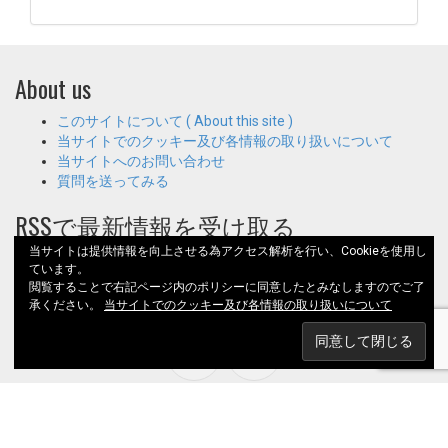
About us
このサイトについて ( About this site )
当サイトでのクッキー及び各情報の取り扱いについて
当サイトへのお問い合わせ
質問を送ってみる
RSSで最新情報を受け取る
当サイトは提供情報を向上させる為アクセス解析を行い、Cookieを使用し
RSS - 投稿
ています。
閲覧することで右記ページ内のポリシーに同意したとみなしますのでご了
Stay
Connected
承ください。
当サイトでのクッキー及び各情報の取り扱いについて
Proudly powered by WordPress
|
テーマ: WP Knowledge Base ／ 作成者:
iPanelThemes.com
.